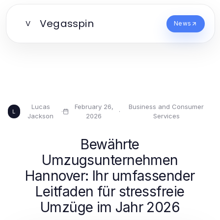
Vegasspin
V
News
Lucas
February 26,
Business and Consumer
·
·
L
Jackson
2026
Services
Bewährte
Umzugsunternehmen
Hannover: Ihr umfassender
Leitfaden für stressfreie
Umzüge im Jahr 2026